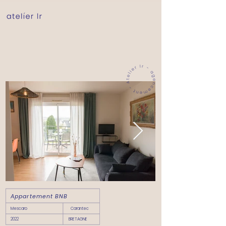
Appartement BNB
Mescaro
Carantec
2022
BRETAGNE